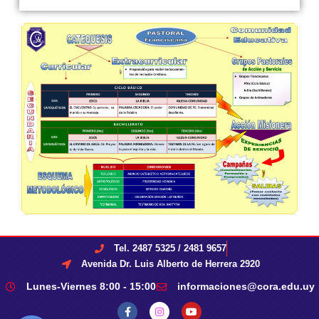
Tel. 2487 5325 / 2481 9657
Avenida Dr. Luis Alberto de Herrera 2920
Lunes-Viernes 8:00 - 15:00
informaciones@cora.edu.uy
F
I
Y
a
n
o